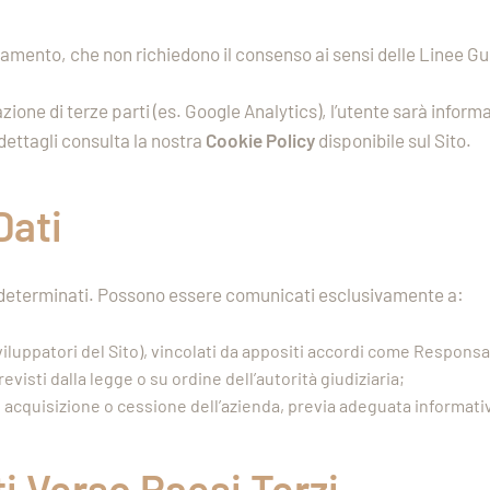
ionamento, che non richiedono il consenso ai sensi delle Linee G
lazione di terze parti (es. Google Analytics), l’utente sarà info
dettagli consulta la nostra
Cookie Policy
disponibile sul Sito.
Dati
 indeterminati. Possono essere comunicati esclusivamente a:
viluppatori del Sito), vincolati da appositi accordi come Responsab
previsti dalla legge o su ordine dell’autorità giudiziaria;
e, acquisizione o cessione dell’azienda, previa adeguata informativ
i Verso Paesi Terzi