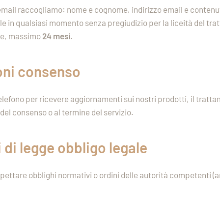
 email raccogliamo: nome e cognome, indirizzo email e contenut
cabile in qualsiasi momento senza pregiudizio per la liceità de
nte, massimo
24 mesi
.
oni
c
onsenso
efono per ricevere aggiornamenti sui nostri prodotti, il tratta
 del consenso o al termine del servizio.
 di legge
o
bbligo legale
ispettare obblighi normativi o ordini delle autorità competenti (art