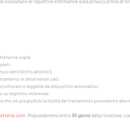
di consultare le rispettive informative sulla privacy prima di fo
 ottenerne copia;
pleti;
uoi dati (“diritto all’oblio”);
trattamento in determinati casi;
o strutturato e leggibile da dispositivo automatico;
to su legittimo interesse;
a che ciò pregiudichi la liceità del trattamento precedente alla r
etteria.com
. Risponderemo entro
30 giorni
dalla ricezione, co