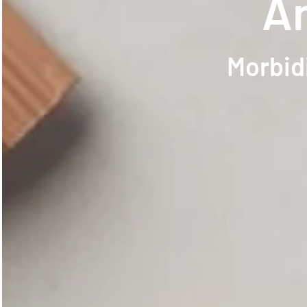
An
Morbidi