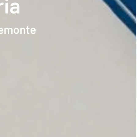
ria
Piemonte